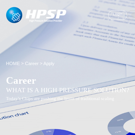
Login
HOME
>
Career
>
Apply
Career
WHAT IS A HIGH PRESSURE SOLUTION?
Today’s Chips are pushing the limits of traditional scaling