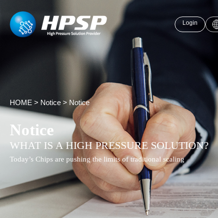
Login
HOME
>
Notice
>
Notice
Notice
WHAT IS A HIGH PRESSURE SOLUTION?
Today’s Chips are pushing the limits of traditional scaling