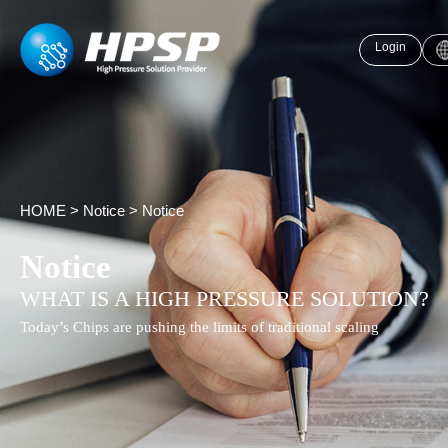
Login
HOME
>
Notice
>
Notice
Notice
WHAT IS A HIGH PRESSURE SOLUTION?
Today’s Chips are pushing the limits of traditional scaling