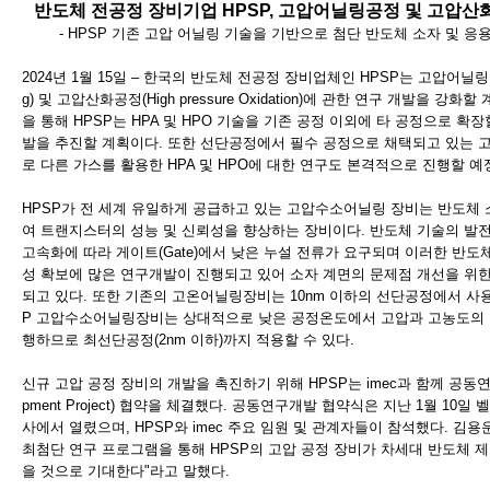
반도체 전공정 장비기업 HPSP, 고압어닐링공정 및 고압산
- HPSP 기존 고압 어닐링 기술을 기반으로 첨단 반도체 소자 및 응
2024년 1월 15일 – 한국의 반도체 전공정 장비업체인 HPSP는 고압어닐링공정(Hi
g) 및 고압산화공정(High pressure Oxidation)에 관한 연구 개발을 강
을 통해 HPSP는 HPA 및 HPO 기술을 기존 공정 이외에 타 공정으로 확
발을 추진할 계획이다. 또한 선단공정에서 필수 공정으로 채택되고 있는
로 다른 가스를 활용한 HPA 및 HPO에 대한 연구도 본격적으로 진행할 예
HPSP가 전 세계 유일하게 공급하고 있는 고압수소어닐링 장비는 반도체
여 트랜지스터의 성능 및 신뢰성을 향상하는 장비이다. 반도체 기술의 발전
고속화에 따라 게이트(Gate)에서 낮은 누설 전류가 요구되며 이러한 반도
성 확보에 많은 연구개발이 진행되고 있어 소자 계면의 문제점 개선을 위
되고 있다. 또한 기존의 고온어닐링장비는 10nm 이하의 선단공정에서 사용
P 고압수소어닐링장비는 상대적으로 낮은 공정온도에서 고압과 고농도의 
행하므로 최선단공정(2nm 이하)까지 적용할 수 있다.
신규 고압 공정 장비의 개발을 촉진하기 위해 HPSP는 imec과 함께 공동연구개
pment Project) 협약을 체결했다. 공동연구개발 협약식은 지난 1월 10일 
사에서 열렸으며, HPSP와 imec 주요 임원 및 관계자들이 참석했다. 김용운
최첨단 연구 프로그램을 통해 HPSP의 고압 공정 장비가 차세대 반도체 제
을 것으로 기대한다"라고 말했다.