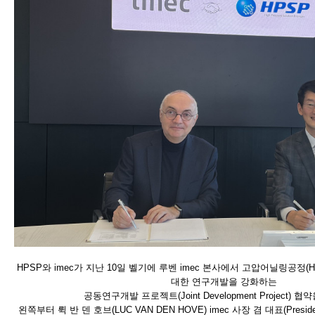
HPSP와 imec가 지난 10일 벨기에 루벤 imec 본사에서 고압어닐링공정(H
대한 연구개발을 강화하는
공동연구개발 프로젝트(Joint Development Project) 
왼쪽부터 뤽 반 덴 호브(LUC VAN DEN HOVE) imec 사장 겸 대표(Preside