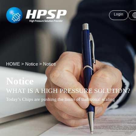
Login
HOME
>
Notice
>
Notice
Notice
WHAT IS A HIGH PRESSURE SOLUTION?
Today’s Chips are pushing the limits of traditional scaling