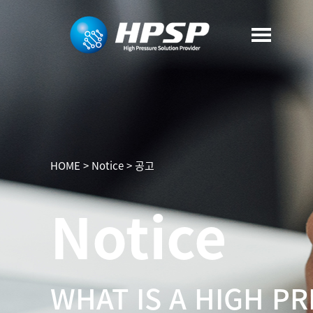
HOME
>
Notice
>
공고
Notice
WHAT IS A HIGH P