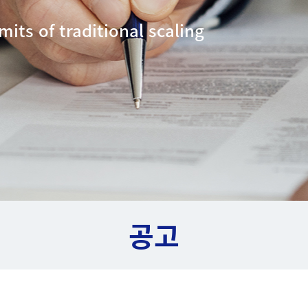
mits of traditional scaling
공고