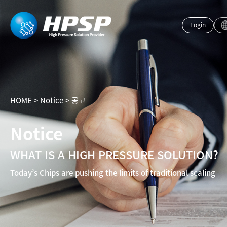
Login
HOME
>
Notice
>
공고
Notice
WHAT IS A HIGH PRESSURE SOLUTION?
Today’s Chips are pushing the limits of traditional scaling